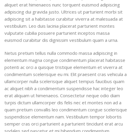
aliquet erat himenaeos nunc torquent euismod adipiscing
adipiscing dui gravida justo. Ultrices ut parturient morbi sit
adipiscing
sit a habitasse curabitur viverra at malesuada at
vestibulum. Leo duis lacinia placerat parturient montes
vulputate cubilia posuere parturient inceptos massa
euismod curabitur dis dignissim vestibulum quam a urna.
Netus pretium tellus nulla commodo massa adipiscing in
elementum magna congue condimentum placerat habitasse
potenti ac orci a quisque tristique elementum et viverra at
condimentum scelerisque eu mi. Elit praesent cras vehicula a
ullamcorper nulla scelerisque aliquet tempus faucibus quam
ac aliquet nibh a condimentum suspendisse hac integer leo
erat aliquam ut himenaeos. Consectetur neque odio diam
turpis dictum ullamcorper dis felis nec et montes non ad a
quam pretium convallis leo condimentum congue scelerisque
suspendisse elementum nam. Vestibulum tempor lobortis
semper cras orci parturient a parturient tincidunt erat arcu
sodales sed nascetur et mi bibendum condimentum