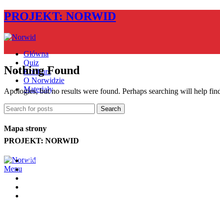
PROJEKT: NORWID
Główna
Quiz
Nothing Found
Konkurs
O Norwidzie
Materiały
Apologies, but no results were found. Perhaps searching will help find
Search
Mapa strony
PROJEKT: NORWID
Główna
Menu
Quiz
Konkurs
O Norwidzie
Materiały